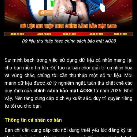
Dữ liệu thu thập theo chính sách bảo mật AO88
Sự minh bạch trong việc sử dụng dữ liệu cá nhân mang lại
cho bạn niềm tin lớn. Để tạo ra sân chơi giải trí cá nhân hóa
và vững chắc, chúng tôi cần thu thập một số tư liệu. Mỗi
mảnh dữ liệu được xử lý nghiêm ngặt, tuân thủ chặt chẽ các
quy định của
chính sách bảo mật AO88
từ năm 2026. Nhờ
vậy, Nền tảng cung cấp dịch vụ xuất sắc, duy trì quyền riêng
tư tối ưu cho bạn.
Thông tin cá nhân cơ bản
Bạn chỉ cần cung cấp các nội dung thiết yếu lúc đăng ký tài