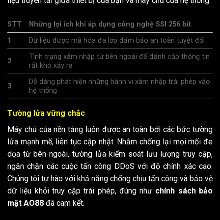
liệu truyền tải giữa thiết bị của bạn và máy chủ của hệ thống.
STT
Những lợi ích khi áp dụng công nghệ SSl 256 bit
1
Dữ liệu được mã hóa đa lớp đảm bảo an toàn tuyệt đối
Tình trạng xâm nhập từ bên ngoài để đánh cắp thông tin
2
rất khó xảy ra
Dễ dàng phát hiện những hành vi xâm nhập trái phép vào
3
hệ thống
Tường lửa vững chắc
Máy chủ của nền tảng luôn được an toàn bởi các bức tường
lửa mạnh mẽ, liên tục cập nhật. Nhằm chống lại mọi mối đe
dọa từ bên ngoài, tường lửa kiểm soát lưu lượng truy cập,
ngăn chặn các cuộc tấn công DDoS với độ chính xác cao.
Chúng tôi tự hào với khả năng chống chịu tấn công và bảo vệ
dữ liệu khỏi truy cập trái phép, đúng như
chính sách bảo
mật AO88
đã cam kết.