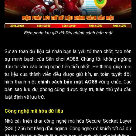
Biện pháp lưu giữ dữ liệu chính sách bảo mật
Sự an toàn dữ liệu cá nhân bạn là yếu tố then chốt, tạo nên
sự minh bạch của Sân chơi AO88. Chúng tôi không ngừng
đầu tư vào các công nghệ tiên tiến nhất. Hệ thống giúp mọi
tư liệu của thành viên đều được giữ kín, an toàn tuyệt đối,
hình thành một
chính sách bảo mật AO88
vững chắc. Các
bản sao lưu dự phòng cũng được duy trì, tuân thủ yêu cầu
luật định về lưu trữ.
Công nghệ mã hóa dữ liệu
Nhà cái triển khai công nghệ mã hóa Secure Socket Layer
(SSL) 256 bit hàng đầu ngành. Công nghệ đó khiến tất cả dữ