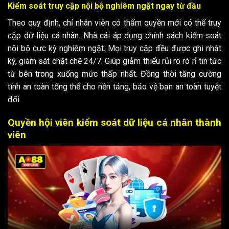
Kiểm soát truy cập nội bộ nghiêm ngặt ngay từ đầu
Theo quy định, chỉ nhân viên có thẩm quyền mới có thể truy
cập dữ liệu cá nhân. Nhà cái áp dụng chính sách kiểm soát
nội bộ cực kỳ nghiêm ngặt. Mọi truy cập đều được ghi nhật
ký, giám sát chặt chẽ 24/7. Giúp giảm thiểu rủi ro rò rỉ tin tức
từ bên trong xuống mức thấp nhất. Đồng thời tăng cường
tính an toàn tổng thể cho nền tảng, bảo vệ bạn an toàn tuyệt
đối.
Quyền hội viên kiểm soát dữ liệu cá nhân thành
viên