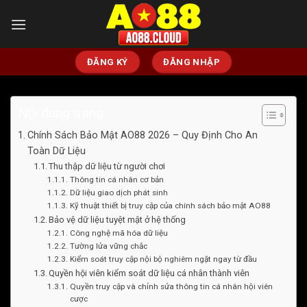
Skip
to
content
ĐĂNG KÝ
ĐĂNG NHẬP
Nội dung trang
Chính Sách Bảo Mật AO88 2026 – Quy Định Cho An
Toàn Dữ Liệu
Thu thập dữ liệu từ người chơi
Thông tin cá nhân cơ bản
Dữ liệu giao dịch phát sinh
Kỹ thuật thiết bị truy cập của chính sách bảo mật AO88
Bảo vệ dữ liệu tuyệt mật ở hệ thống
Công nghệ mã hóa dữ liệu
Tường lửa vững chắc
Kiểm soát truy cập nội bộ nghiêm ngặt ngay từ đầu
Quyền hội viên kiểm soát dữ liệu cá nhân thành viên
Quyền truy cập và chỉnh sửa thông tin cá nhân hội viên
cược