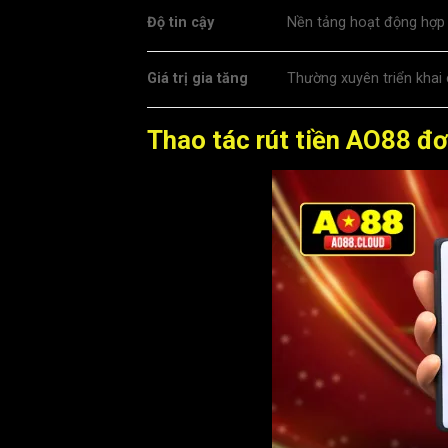
Độ tin cậy
Nền tảng hoạt động hợp 
Giá trị gia tăng
Thường xuyên triển khai
Thao tác rút tiền AO88 đơ