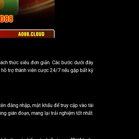
cách thức siêu đơn giản. Các bước dưới đây
 hỗ trợ thành viên cược 24/7 nếu gặp bất kỳ
 tên đăng nhập, mật khẩu để truy cập vào tài
ng gián đoạn, mang lại trải nghiệm tốt nhất.