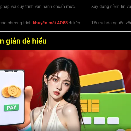
pháp với quy trình vận hành chuẩn mực.
Xây dựng niềm tin vữ
 các chương trình
khuyến mãi AO88
đi kèm.
Tối ưu hóa nguồn vốn
n giản dễ hiểu