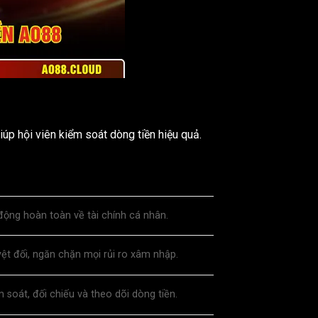
iúp hội viên kiểm soát dòng tiền hiệu quả.
động hoàn toàn về tài chính cá nhân.
t đối, ngăn chặn mọi rủi ro xâm nhập.
 soát, đối chiếu và theo dõi dòng tiền.