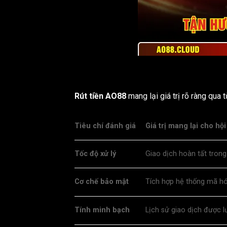
Rút tiền AO88
mang lại giá trị rõ ràng qua
Tiêu chí đánh giá
Giá trị mang lại cho hội
Tốc độ xử lý
Giao dịch hoàn tất trong 
Cơ chế bảo mật
Tích hợp hệ thống mã hó
Tính minh bạch
Lịch sử giao dịch được lư