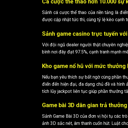
Cá cược thể thao hơn 10.000 sự 
Sảnh cá cược thể thao của nền tảng là điể
được cập nhật tức thì, cùng tỷ lệ kèo cạnh
Sảnh game casino trực tuyến với
Với đội ngũ dealer người thật chuyên nghiệp
bình nơi đây đạt 97.5%, cạnh tranh mạnh mẽ, 
Kho game nổ hũ với mức thưởng 
Nếu bạn yêu thích sự bất ngờ cùng phần thư
điển đến hiện đại, đa dạng chủ đề và hình
tích lũy jackpot liên tục giúp phần thưởng 
Game bài 3D dân gian trả thưởng
Sảnh Game Bài 3D của đơn vị hội tụ các trò
ảnh 3D sắc nét, âm thanh cuốn hút. Luật chơ