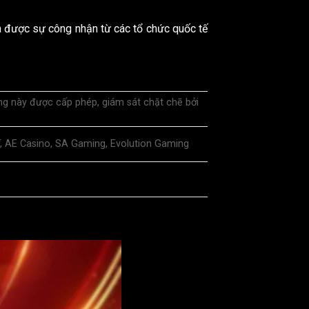
n được sự công nhận từ các tổ chức quốc tế
ng này được cấp phép, giám sát chặt chẽ bởi
, AE Casino, SA Gaming, Evolution Gaming