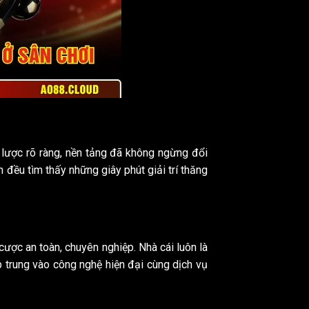
n lược rõ ràng, nền tảng đã không ngừng đổi
 đều tìm thấy những giây phút giải trí thăng
cược an toàn, chuyên nghiệp. Nhà cái luôn là
p trung vào công nghệ hiện đại cùng dịch vụ