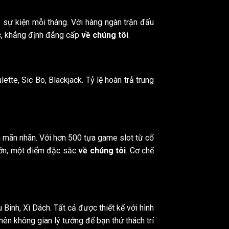
 sự kiện mỗi tháng. Với hàng ngàn trận đấu
ợc, khẳng định đẳng cấp
về chúng tôi
.
tte, Sic Bo, Blackjack. Tỷ lệ hoàn trả trung
n mãn nhãn. Với hơn 500 tựa game slot từ cổ
 lớn, một điểm đặc sắc
về chúng tôi
. Cơ chế
inh, Xì Dách. Tất cả được thiết kế với hình
nên không gian lý tưởng để bạn thử thách trí