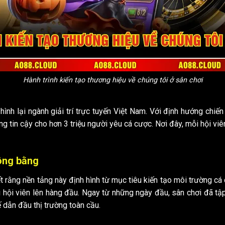
Hành trình kiến tạo thương hiệu về chúng tôi ở sân chơi
hình lại ngành giải trí trực tuyến Việt Nam. Với định hướng chiế
g tin cậy cho hơn 3 triệu người yêu cá cược. Nơi đây, mỗi hội viên
công bằng
ết rằng nền tảng này định hình từ mục tiêu kiến tạo môi trường cá 
 hội viên lên hàng đầu. Ngay từ những ngày đầu, sân chơi đã tậ
 dẫn đầu thị trường toàn cầu.