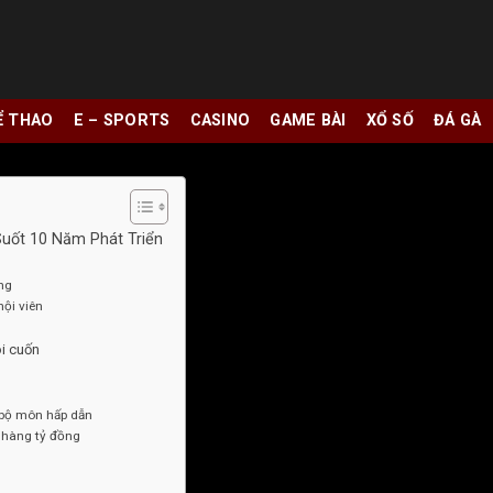
Ể THAO
E – SPORTS
CASINO
GAME BÀI
XỔ SỐ
ĐÁ GÀ
uốt 10 Năm Phát Triển
ng
hội viên
ôi cuốn
 bộ môn hấp dẫn
 hàng tỷ đồng