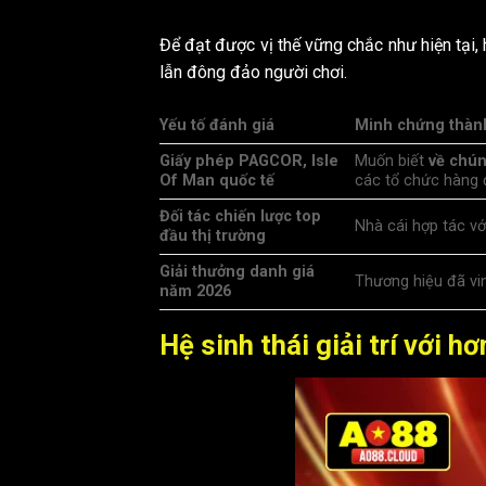
Để đạt được vị thế vững chắc như hiện tại
lẫn đông đảo người chơi.
Yếu tố đánh giá
Minh chứng thành
Giấy phép PAGCOR, Isle
Muốn biết
về chún
Of Man quốc tế
các tổ chức hàng
Đối tác chiến lược top
Nhà cái hợp tác v
đầu thị trường
Giải thưởng danh giá
Thương hiệu đã vi
năm 2026
Hệ sinh thái giải trí với 